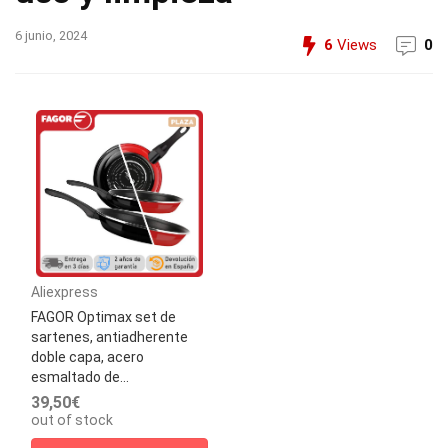
6 junio, 2024
6
Views
0
Aliexpress
FAGOR Optimax set de
sartenes, antiadherente
doble capa, acero
esmaltado de...
39,50€
out of stock