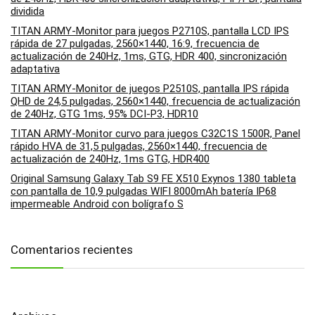
dividida
TITAN ARMY-Monitor para juegos P2710S, pantalla LCD IPS
rápida de 27 pulgadas, 2560×1440, 16:9, frecuencia de
actualización de 240Hz, 1ms, GTG, HDR 400, sincronización
adaptativa
TITAN ARMY-Monitor de juegos P2510S, pantalla IPS rápida
QHD de 24,5 pulgadas, 2560×1440, frecuencia de actualización
de 240Hz, GTG 1ms, 95% DCI-P3, HDR10
TITAN ARMY-Monitor curvo para juegos C32C1S 1500R, Panel
rápido HVA de 31,5 pulgadas, 2560×1440, frecuencia de
actualización de 240Hz, 1ms GTG, HDR400
Original Samsung Galaxy Tab S9 FE X510 Exynos 1380 tableta
con pantalla de 10,9 pulgadas WIFI 8000mAh batería IP68
impermeable Android con bolígrafo S
Comentarios recientes