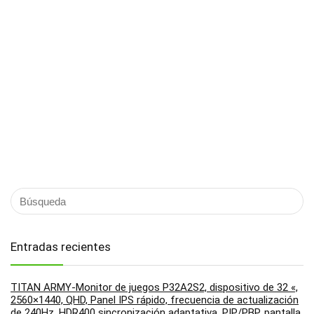
Entradas recientes
TITAN ARMY-Monitor de juegos P32A2S2, dispositivo de 32 «,
2560×1440, QHD, Panel IPS rápido, frecuencia de actualización
de 240Hz, HDR400 sincronización adaptativa, PIP/PBP, pantalla