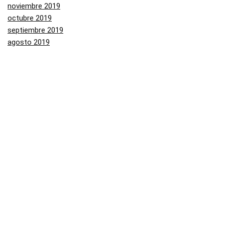
noviembre 2019
octubre 2019
septiembre 2019
agosto 2019
julio 2019
junio 2019
mayo 2019
Categorías
Aliexpress
Amazon
Arenal
Asos
Banggood
Buenabuy
Carrefour
Converse