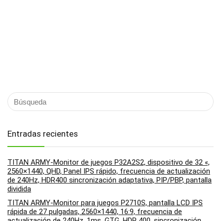
Entradas recientes
TITAN ARMY-Monitor de juegos P32A2S2, dispositivo de 32 «,
2560×1440, QHD, Panel IPS rápido, frecuencia de actualización
de 240Hz, HDR400 sincronización adaptativa, PIP/PBP, pantalla
dividida
TITAN ARMY-Monitor para juegos P2710S, pantalla LCD IPS
rápida de 27 pulgadas, 2560×1440, 16:9, frecuencia de
actualización de 240Hz, 1ms, GTG, HDR 400, sincronización