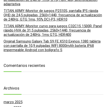
adaptativa
TITAN ARMY-Monitor de juegos P2510S, pantalla IPS rápida
QHD de 24,5 pulgadas, 2560×1440, frecuencia de actualización
de 240Hz, GTG 1ms, 95% DCI-P3, HDR10
TITAN ARMY-Monitor curvo para juegos C32C1S 1500R, Panel
rápido HVA de 31,5 pulgadas, 2560×1440, frecuencia de
actualización de 240Hz, 1ms GTG, HDR400
Original Samsung Galaxy Tab S9 FE X510 Exynos 1380 tableta
con pantalla de 10,9 pulgadas WIFI 8000mAh batería IP68
impermeable Android con bolígrafo S
Comentarios recientes
Archivos
marzo 2025