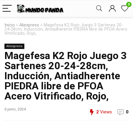
0
Inicio
»
Aliexpress
»
Magefesa K2 Rojo Juego 3 Sartenes 20-
24-28cm, Inducción, Antiadherente PIEDRA libre de PFOA Acero
Vitrificado, Rojo,
Aliexpress
Magefesa K2 Rojo Juego 3
Sartenes 20-24-28cm,
Inducción, Antiadherente
PIEDRA libre de PFOA
Acero Vitrificado, Rojo,
6 junio, 2024
2
Views
0