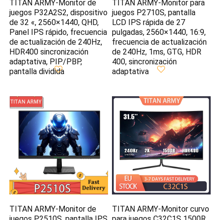
TITAN ARMY-Monitor de
TITAN ARMY-Monitor para
juegos P32A2S2, dispositivo
juegos P2710S, pantalla
de 32 «, 2560×1440, QHD,
LCD IPS rápida de 27
Panel IPS rápido, frecuencia
pulgadas, 2560×1440, 16:9,
de actualización de 240Hz,
frecuencia de actualización
HDR400 sincronización
de 240Hz, 1ms, GTG, HDR
adaptativa, PIP/PBP,
400, sincronización
pantalla dividida
adaptativa
TITAN ARMY-Monitor de
TITAN ARMY-Monitor curvo
juegos P2510S, pantalla IPS
para juegos C32C1S 1500R,