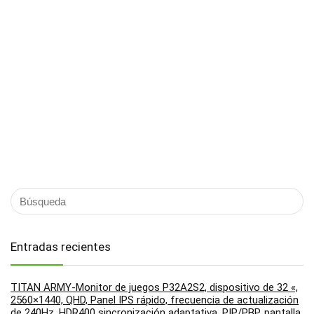
Entradas recientes
TITAN ARMY-Monitor de juegos P32A2S2, dispositivo de 32 «,
2560×1440, QHD, Panel IPS rápido, frecuencia de actualización
de 240Hz, HDR400 sincronización adaptativa, PIP/PBP, pantalla