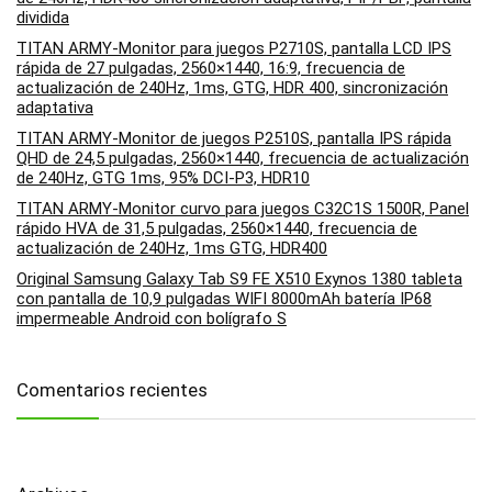
dividida
TITAN ARMY-Monitor para juegos P2710S, pantalla LCD IPS
rápida de 27 pulgadas, 2560×1440, 16:9, frecuencia de
actualización de 240Hz, 1ms, GTG, HDR 400, sincronización
adaptativa
TITAN ARMY-Monitor de juegos P2510S, pantalla IPS rápida
QHD de 24,5 pulgadas, 2560×1440, frecuencia de actualización
de 240Hz, GTG 1ms, 95% DCI-P3, HDR10
TITAN ARMY-Monitor curvo para juegos C32C1S 1500R, Panel
rápido HVA de 31,5 pulgadas, 2560×1440, frecuencia de
actualización de 240Hz, 1ms GTG, HDR400
Original Samsung Galaxy Tab S9 FE X510 Exynos 1380 tableta
con pantalla de 10,9 pulgadas WIFI 8000mAh batería IP68
impermeable Android con bolígrafo S
Comentarios recientes