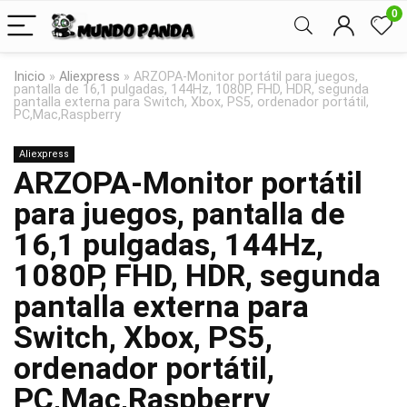
0
Inicio
»
Aliexpress
»
ARZOPA-Monitor portátil para juegos,
pantalla de 16,1 pulgadas, 144Hz, 1080P, FHD, HDR, segunda
pantalla externa para Switch, Xbox, PS5, ordenador portátil,
PC,Mac,Raspberry
Aliexpress
ARZOPA-Monitor portátil
para juegos, pantalla de
16,1 pulgadas, 144Hz,
1080P, FHD, HDR, segunda
pantalla externa para
Switch, Xbox, PS5,
ordenador portátil,
PC,Mac,Raspberry