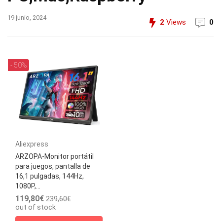
19 junio, 2024
2
Views
0
- 50%
Aliexpress
ARZOPA-Monitor portátil
para juegos, pantalla de
16,1 pulgadas, 144Hz,
1080P,...
119,80€
239,60€
out of stock