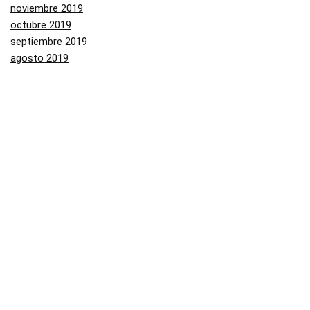
noviembre 2019
octubre 2019
septiembre 2019
agosto 2019
julio 2019
junio 2019
mayo 2019
Categorías
Aliexpress
Amazon
Arenal
Asos
Banggood
Buenabuy
Carrefour
Converse