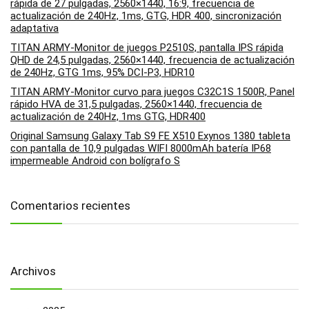
rápida de 27 pulgadas, 2560×1440, 16:9, frecuencia de
actualización de 240Hz, 1ms, GTG, HDR 400, sincronización
adaptativa
TITAN ARMY-Monitor de juegos P2510S, pantalla IPS rápida
QHD de 24,5 pulgadas, 2560×1440, frecuencia de actualización
de 240Hz, GTG 1ms, 95% DCI-P3, HDR10
TITAN ARMY-Monitor curvo para juegos C32C1S 1500R, Panel
rápido HVA de 31,5 pulgadas, 2560×1440, frecuencia de
actualización de 240Hz, 1ms GTG, HDR400
Original Samsung Galaxy Tab S9 FE X510 Exynos 1380 tableta
con pantalla de 10,9 pulgadas WIFI 8000mAh batería IP68
impermeable Android con bolígrafo S
Comentarios recientes
Archivos