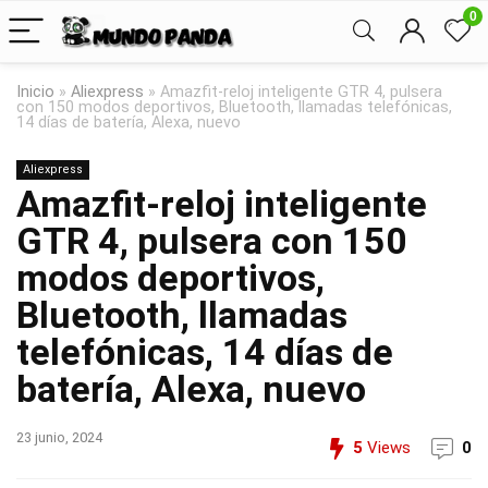
0
Inicio
»
Aliexpress
»
Amazfit-reloj inteligente GTR 4, pulsera
con 150 modos deportivos, Bluetooth, llamadas telefónicas,
14 días de batería, Alexa, nuevo
Aliexpress
Amazfit-reloj inteligente
GTR 4, pulsera con 150
modos deportivos,
Bluetooth, llamadas
telefónicas, 14 días de
batería, Alexa, nuevo
23 junio, 2024
5
Views
0