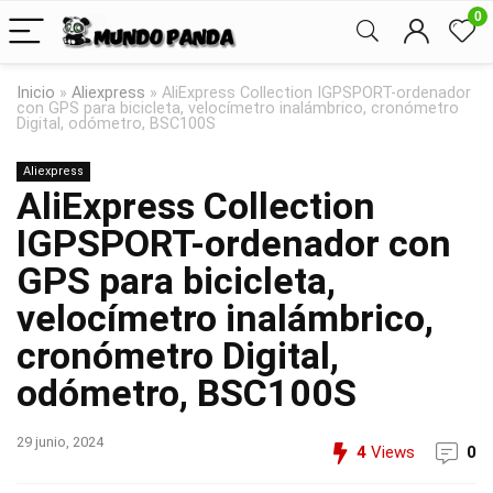
0
Inicio
»
Aliexpress
»
AliExpress Collection IGPSPORT-ordenador
con GPS para bicicleta, velocímetro inalámbrico, cronómetro
Digital, odómetro, BSC100S
Aliexpress
AliExpress Collection
IGPSPORT-ordenador con
GPS para bicicleta,
velocímetro inalámbrico,
cronómetro Digital,
odómetro, BSC100S
29 junio, 2024
4
Views
0