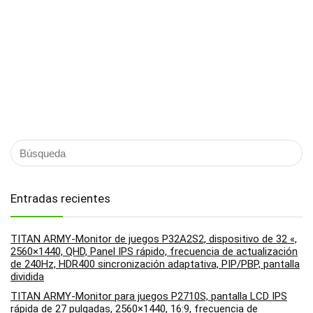
Entradas recientes
TITAN ARMY-Monitor de juegos P32A2S2, dispositivo de 32 «,
2560×1440, QHD, Panel IPS rápido, frecuencia de actualización
de 240Hz, HDR400 sincronización adaptativa, PIP/PBP, pantalla
dividida
TITAN ARMY-Monitor para juegos P2710S, pantalla LCD IPS
rápida de 27 pulgadas, 2560×1440, 16:9, frecuencia de