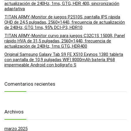
actualización de 240Hz, 1ms, GTG, HDR 400, sincronización
adaptativa
TITAN ARMY-Monitor de juegos P2510S, pantalla IPS rápida
QHD de 24,5 pulgadas, 2560×1440, frecuencia de actualización
de 240Hz, GTG 1ms, 95% DCI-P3, HDR10
TITAN ARMY-Monitor curvo para juegos C32C1S 1500R, Panel
rápido HVA de 31,5 pulgadas, 2560×1440, frecuencia de
actualización de 240Hz, 1ms GTG, HDR400
Original Samsung Galaxy Tab S9 FE X510 Exynos 1380 tableta
con pantalla de 10,9 pulgadas WIFI 8000mAh batería IP68
impermeable Android con bolígrafo S
Comentarios recientes
Archivos
marzo 2025