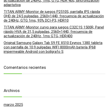
actualización de 240Hz, 1ms, GTG, HDR 400, sincronización
adaptativa
TITAN ARMY-Monitor de juegos P2510S, pantalla IPS rápida
QHD de 24,5 pulgadas, 2560×1440, frecuencia de actualización
de 240Hz, GTG 1ms, 95% DCI-P3, HDR10
TITAN ARMY-Monitor curvo para juegos C32C1S 1500R, Panel
rápido HVA de 31,5 pulgadas, 2560×1440, frecuencia de
actualización de 240Hz, 1ms GTG, HDR400
Original Samsung Galaxy Tab S9 FE X510 Exynos 1380 tableta
con pantalla de 10,9 pulgadas WIFI 8000mAh batería IP68
impermeable Android con bolígrafo S
Comentarios recientes
Archivos
marzo 2025