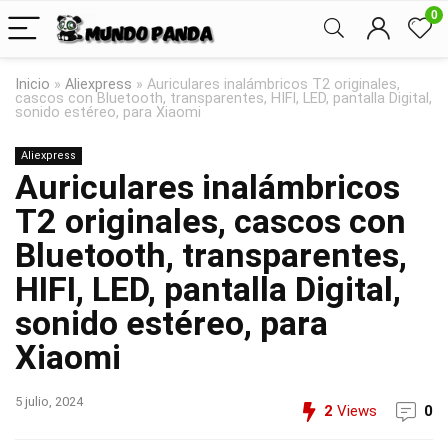
0
Inicio
»
Aliexpress
»
Auriculares inalámbricos T2 originales,
cascos con Bluetooth, transparentes, HIFI, LED, pantalla Digital,
sonido estéreo, para Xiaomi
Aliexpress
Auriculares inalámbricos
T2 originales, cascos con
Bluetooth, transparentes,
HIFI, LED, pantalla Digital,
sonido estéreo, para
Xiaomi
5 julio, 2024
2
Views
0