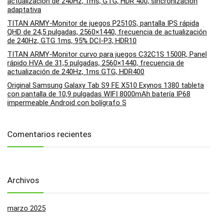
actualización de 240Hz, 1ms, GTG, HDR 400, sincronización
adaptativa
TITAN ARMY-Monitor de juegos P2510S, pantalla IPS rápida
QHD de 24,5 pulgadas, 2560×1440, frecuencia de actualización
de 240Hz, GTG 1ms, 95% DCI-P3, HDR10
TITAN ARMY-Monitor curvo para juegos C32C1S 1500R, Panel
rápido HVA de 31,5 pulgadas, 2560×1440, frecuencia de
actualización de 240Hz, 1ms GTG, HDR400
Original Samsung Galaxy Tab S9 FE X510 Exynos 1380 tableta
con pantalla de 10,9 pulgadas WIFI 8000mAh batería IP68
impermeable Android con bolígrafo S
Comentarios recientes
Archivos
marzo 2025