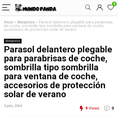
0
Inicio
»
Aliexpress
»
Parasol delantero plegable para parabrisas
de coche, sombrilla tipo sombrilla para ventana de coche,
accesorios de protección solar de verano
Aliexpress
Parasol delantero plegable
para parabrisas de coche,
sombrilla tipo sombrilla
para ventana de coche,
accesorios de protección
solar de verano
5 julio, 2024
9
Views
0