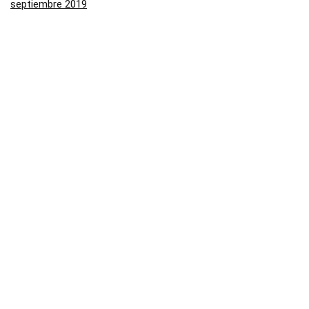
septiembre 2019
agosto 2019
julio 2019
junio 2019
mayo 2019
Categorías
Aliexpress
Amazon
Arenal
Asos
Banggood
Buenabuy
Carrefour
Converse
Dressinn
Druni