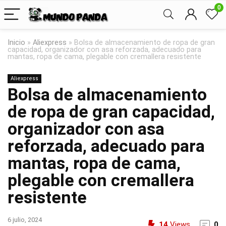
0
Inicio
»
Aliexpress
»
Bolsa de almacenamiento de ropa de gran
capacidad, organizador con asa reforzada, adecuado para
mantas, ropa de cama, plegable con cremallera resistente
Aliexpress
Bolsa de almacenamiento
de ropa de gran capacidad,
organizador con asa
reforzada, adecuado para
mantas, ropa de cama,
plegable con cremallera
resistente
6 julio, 2024
14
Views
0