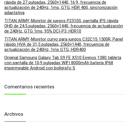
rápida de 27 pulgadas, 2560×1440, 16:9, frecuencia de
actualización de 240Hz, 1ms, GTG, HDR 400, sincronización
adaptativa
TITAN ARMY-Monitor de juegos P2510S, pantalla IPS rápida
QHD de 24,5 pulgadas, 2560×1440, frecuencia de actualización
de 240Hz, GTG 1ms, 95% DCI-P3, HDR10
TITAN ARMY-Monitor curvo para juegos C32C1S 1500R, Panel
rápido HVA de 31,5 pulgadas, 2560×1440, frecuencia de
actualización de 240Hz, 1ms GTG, HDR400
Original Samsung Galaxy Tab S9 FE X510 Exynos 1380 tableta
con pantalla de 10,9 pulgadas WIFI 8000mAh batería IP68
impermeable Android con bolígrafo S
Comentarios recientes
Archivos