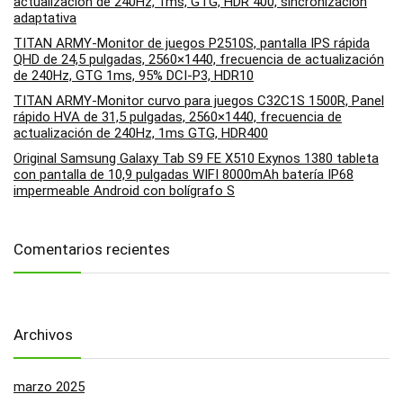
actualización de 240Hz, 1ms, GTG, HDR 400, sincronización
adaptativa
TITAN ARMY-Monitor de juegos P2510S, pantalla IPS rápida
QHD de 24,5 pulgadas, 2560×1440, frecuencia de actualización
de 240Hz, GTG 1ms, 95% DCI-P3, HDR10
TITAN ARMY-Monitor curvo para juegos C32C1S 1500R, Panel
rápido HVA de 31,5 pulgadas, 2560×1440, frecuencia de
actualización de 240Hz, 1ms GTG, HDR400
Original Samsung Galaxy Tab S9 FE X510 Exynos 1380 tableta
con pantalla de 10,9 pulgadas WIFI 8000mAh batería IP68
impermeable Android con bolígrafo S
Comentarios recientes
Archivos
marzo 2025