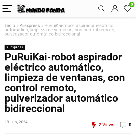
0
Inicio
»
Aliexpress
»
PuRuiKai-robot aspirador eléctrico
automático, limpieza de ventanas, con control remoto,
pulverizador automático bidireccional
Aliexpress
PuRuiKai-robot aspirador
eléctrico automático,
limpieza de ventanas, con
control remoto,
pulverizador automático
bidireccional
18 julio, 2024
2
Views
0