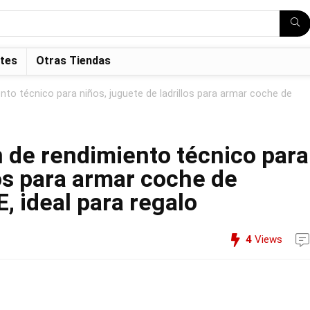
tes
Otras Tiendas
to técnico para niños, juguete de ladrillos para armar coche de
 de rendimiento técnico para
los para armar coche de
, ideal para regalo
4
Views