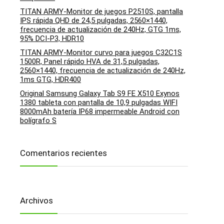
TITAN ARMY-Monitor de juegos P2510S, pantalla
IPS rápida QHD de 24,5 pulgadas, 2560×1440,
frecuencia de actualización de 240Hz, GTG 1ms,
95% DCI-P3, HDR10
TITAN ARMY-Monitor curvo para juegos C32C1S
1500R, Panel rápido HVA de 31,5 pulgadas,
2560×1440, frecuencia de actualización de 240Hz,
1ms GTG, HDR400
Original Samsung Galaxy Tab S9 FE X510 Exynos
1380 tableta con pantalla de 10,9 pulgadas WIFI
8000mAh batería IP68 impermeable Android con
bolígrafo S
Comentarios recientes
Archivos