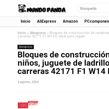
Search
for:
Inicio
AliExpress
Amazon
PCcomponen
Inicio
»
Aliexpress
»
Bloques de construcción de rendimien
carreras 42171 F1 W14 E, ideal para regalo
Aliexpress
Bloques de construcción
niños, juguete de ladril
carreras 42171 F1 W14 E
4 agosto, 2024
- 68%