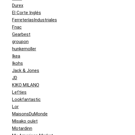
Durex
El Corte Inglés
FerreteríasIndustriales
Fnac
Gearbest
groupon
hunkemoller
Ikea
Ikohs
Jack & Jones
JD
KIKO MILANO
Lefties
Lookfantastic
Lor
MaisonsDuMonde
Misako oulet
Motardinn