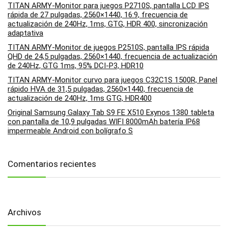
TITAN ARMY-Monitor para juegos P2710S, pantalla LCD IPS
rápida de 27 pulgadas, 2560×1440, 16:9, frecuencia de
actualización de 240Hz, 1ms, GTG, HDR 400, sincronización
adaptativa
TITAN ARMY-Monitor de juegos P2510S, pantalla IPS rápida
QHD de 24,5 pulgadas, 2560×1440, frecuencia de actualización
de 240Hz, GTG 1ms, 95% DCI-P3, HDR10
TITAN ARMY-Monitor curvo para juegos C32C1S 1500R, Panel
rápido HVA de 31,5 pulgadas, 2560×1440, frecuencia de
actualización de 240Hz, 1ms GTG, HDR400
Original Samsung Galaxy Tab S9 FE X510 Exynos 1380 tableta
con pantalla de 10,9 pulgadas WIFI 8000mAh batería IP68
impermeable Android con bolígrafo S
Comentarios recientes
Archivos