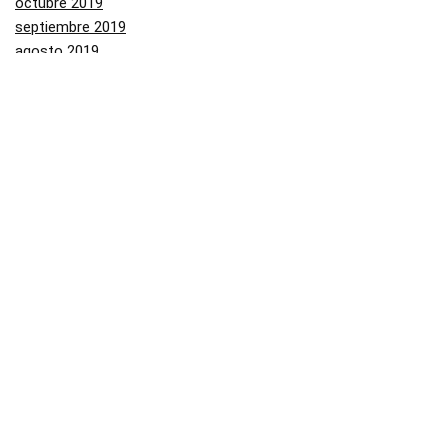
octubre 2019
septiembre 2019
agosto 2019
julio 2019
junio 2019
mayo 2019
Categorías
Aliexpress
Amazon
Arenal
Asos
Banggood
Buenabuy
Carrefour
Converse
Dressinn