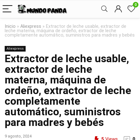
0
Inicio
»
Aliexpress
»
Extractor de leche usable, extractor de
leche materna, máquina de ordeño, extractor de leche
completamente automático, suministros para madres y bebés
Aliexpress
Extractor de leche usable,
extractor de leche
materna, máquina de
ordeño, extractor de leche
completamente
automático, suministros
para madres y bebés
9 agosto, 2024
5
Views
0