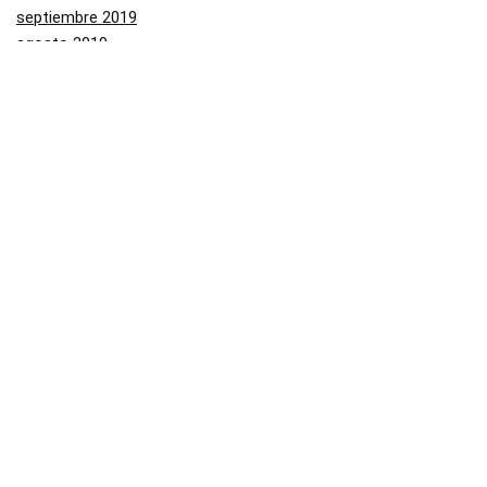
septiembre 2019
agosto 2019
julio 2019
junio 2019
mayo 2019
Categorías
Aliexpress
Amazon
Arenal
Asos
Banggood
Buenabuy
Carrefour
Converse
Dressinn
Druni