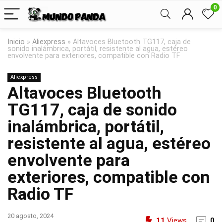
0
Inicio
»
Aliexpress
»
Altavoces Bluetooth TG117, caja de
sonido inalámbrica, portátil, resistente al agua, estéreo
envolvente para exteriores, compatible con Radio TF
Aliexpress
Altavoces Bluetooth
TG117, caja de sonido
inalámbrica, portátil,
resistente al agua, estéreo
envolvente para
exteriores, compatible con
Radio TF
20 agosto, 2024
11
Views
0