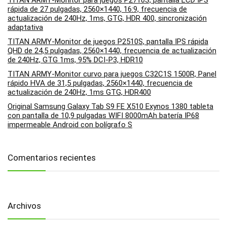
TITAN ARMY-Monitor para juegos P2710S, pantalla LCD IPS
rápida de 27 pulgadas, 2560×1440, 16:9, frecuencia de
actualización de 240Hz, 1ms, GTG, HDR 400, sincronización
adaptativa
TITAN ARMY-Monitor de juegos P2510S, pantalla IPS rápida
QHD de 24,5 pulgadas, 2560×1440, frecuencia de actualización
de 240Hz, GTG 1ms, 95% DCI-P3, HDR10
TITAN ARMY-Monitor curvo para juegos C32C1S 1500R, Panel
rápido HVA de 31,5 pulgadas, 2560×1440, frecuencia de
actualización de 240Hz, 1ms GTG, HDR400
Original Samsung Galaxy Tab S9 FE X510 Exynos 1380 tableta
con pantalla de 10,9 pulgadas WIFI 8000mAh batería IP68
impermeable Android con bolígrafo S
Comentarios recientes
Archivos