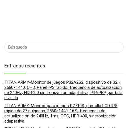
Entradas recientes
TITAN ARMY-Monitor de juegos P32A2S2, dispositivo de 32 «,
2560×1440, QHD, Panel IPS rápido, frecuencia de actualización
de 240Hz, HDR400 sincronización adaptativa, PIP/PBP, pantalla
dividida
TITAN ARMY-Monitor para juegos P2710S, pantalla LCD IPS
rápida de 27 pulgadas, 2560×1440, 16:9, frecuencia de
actualización de 240Hz, 1ms, GTG, HDR 400, sincronización
adaptativa