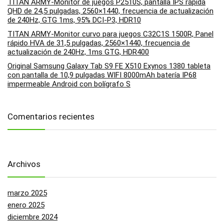
TITAN ARMY-Monitor de juegos P2510S, pantalla IPS rápida
QHD de 24,5 pulgadas, 2560×1440, frecuencia de actualización
de 240Hz, GTG 1ms, 95% DCI-P3, HDR10
TITAN ARMY-Monitor curvo para juegos C32C1S 1500R, Panel
rápido HVA de 31,5 pulgadas, 2560×1440, frecuencia de
actualización de 240Hz, 1ms GTG, HDR400
Original Samsung Galaxy Tab S9 FE X510 Exynos 1380 tableta
con pantalla de 10,9 pulgadas WIFI 8000mAh batería IP68
impermeable Android con bolígrafo S
Comentarios recientes
Archivos
marzo 2025
enero 2025
diciembre 2024