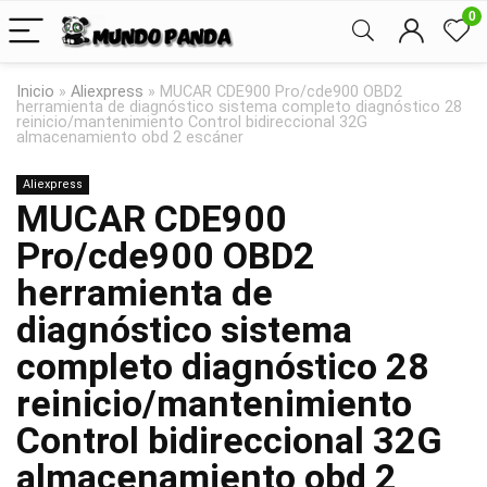
0
Inicio
»
Aliexpress
»
MUCAR CDE900 Pro/cde900 OBD2
herramienta de diagnóstico sistema completo diagnóstico 28
reinicio/mantenimiento Control bidireccional 32G
almacenamiento obd 2 escáner
Aliexpress
MUCAR CDE900
Pro/cde900 OBD2
herramienta de
diagnóstico sistema
completo diagnóstico 28
reinicio/mantenimiento
Control bidireccional 32G
almacenamiento obd 2