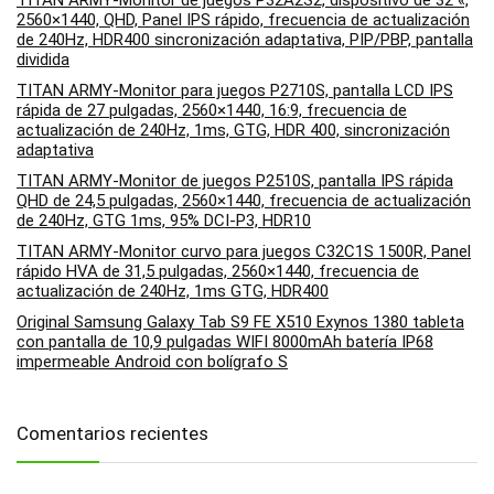
TITAN ARMY-Monitor de juegos P32A2S2, dispositivo de 32 «,
2560×1440, QHD, Panel IPS rápido, frecuencia de actualización
de 240Hz, HDR400 sincronización adaptativa, PIP/PBP, pantalla
dividida
TITAN ARMY-Monitor para juegos P2710S, pantalla LCD IPS
rápida de 27 pulgadas, 2560×1440, 16:9, frecuencia de
actualización de 240Hz, 1ms, GTG, HDR 400, sincronización
adaptativa
TITAN ARMY-Monitor de juegos P2510S, pantalla IPS rápida
QHD de 24,5 pulgadas, 2560×1440, frecuencia de actualización
de 240Hz, GTG 1ms, 95% DCI-P3, HDR10
TITAN ARMY-Monitor curvo para juegos C32C1S 1500R, Panel
rápido HVA de 31,5 pulgadas, 2560×1440, frecuencia de
actualización de 240Hz, 1ms GTG, HDR400
Original Samsung Galaxy Tab S9 FE X510 Exynos 1380 tableta
con pantalla de 10,9 pulgadas WIFI 8000mAh batería IP68
impermeable Android con bolígrafo S
Comentarios recientes