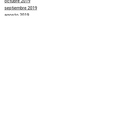
octubre 2019
septiembre 2019
agosto 2019
julio 2019
junio 2019
mayo 2019
Categorías
Aliexpress
Amazon
Arenal
Asos
Banggood
Buenabuy
Carrefour
Converse
Dressinn