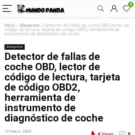
0
Inicio
»
Aliexpress
»
Detector de fallas de coche OBD, lector de
código de lectura, tarjeta de código OBD2, herramienta de
instrumento de diagnóstico de coche
Aliexpress
Detector de fallas de
coche OBD, lector de
código de lectura, tarjeta
de código OBD2,
herramienta de
instrumento de
diagnóstico de coche
12 marzo, 2024
4
Views
0