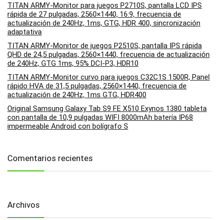
TITAN ARMY-Monitor para juegos P2710S, pantalla LCD IPS
rápida de 27 pulgadas, 2560×1440, 16:9, frecuencia de
actualización de 240Hz, 1ms, GTG, HDR 400, sincronización
adaptativa
TITAN ARMY-Monitor de juegos P2510S, pantalla IPS rápida
QHD de 24,5 pulgadas, 2560×1440, frecuencia de actualización
de 240Hz, GTG 1ms, 95% DCI-P3, HDR10
TITAN ARMY-Monitor curvo para juegos C32C1S 1500R, Panel
rápido HVA de 31,5 pulgadas, 2560×1440, frecuencia de
actualización de 240Hz, 1ms GTG, HDR400
Original Samsung Galaxy Tab S9 FE X510 Exynos 1380 tableta
con pantalla de 10,9 pulgadas WIFI 8000mAh batería IP68
impermeable Android con bolígrafo S
Comentarios recientes
Archivos