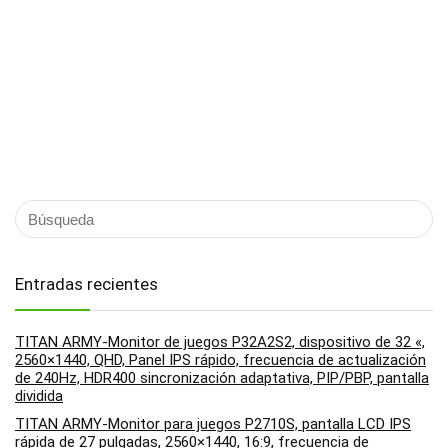
Entradas recientes
TITAN ARMY-Monitor de juegos P32A2S2, dispositivo de 32 «,
2560×1440, QHD, Panel IPS rápido, frecuencia de actualización
de 240Hz, HDR400 sincronización adaptativa, PIP/PBP, pantalla
dividida
TITAN ARMY-Monitor para juegos P2710S, pantalla LCD IPS
rápida de 27 pulgadas, 2560×1440, 16:9, frecuencia de