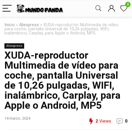
0
Inicio
»
Aliexpress
»
XUDA-reproductor Multimedia de vídeo
para coche, pantalla Universal de 10,26 pulgadas, WIFI,
inalámbrico, Carplay, para Apple o Android, MP5
Aliexpress
XUDA-reproductor
Multimedia de vídeo para
coche, pantalla Universal
de 10,26 pulgadas, WIFI,
inalámbrico, Carplay, para
Apple o Android, MP5
14 marzo, 2024
2
Views
0