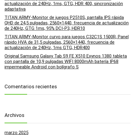
actualización de 240Hz, 1ms, GTG, HDR 400, sincronización
adaptativa
TITAN ARMY-Monitor de juegos P2510S, pantalla IPS rápida
QHD de 24,5 pulgadas, 2560×1440, frecuencia de actualización
de 240Hz, GTG 1ms, 95% DCI-P3, HDR10
TITAN ARMY-Monitor curvo para juegos C32C1S 1500R, Panel
rápido HVA de 31,5 pulgadas, 2560×1440, frecuencia de
actualización de 240Hz, 1ms GTG, HDR400
Original Samsung Galaxy Tab S9 FE X510 Exynos 1380 tableta
con pantalla de 10,9 pulgadas WIFI 8000mAh batería IP68
impermeable Android con bolígrafo S
Comentarios recientes
Archivos
marzo 2025