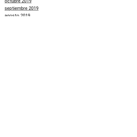
octubre 2019
septiembre 2019
agosto 2019
julio 2019
junio 2019
mayo 2019
Categorías
Aliexpress
Amazon
Arenal
Asos
Banggood
Buenabuy
Carrefour
Converse
Dressinn