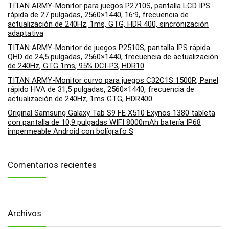
TITAN ARMY-Monitor para juegos P2710S, pantalla LCD IPS
rápida de 27 pulgadas, 2560×1440, 16:9, frecuencia de
actualización de 240Hz, 1ms, GTG, HDR 400, sincronización
adaptativa
TITAN ARMY-Monitor de juegos P2510S, pantalla IPS rápida
QHD de 24,5 pulgadas, 2560×1440, frecuencia de actualización
de 240Hz, GTG 1ms, 95% DCI-P3, HDR10
TITAN ARMY-Monitor curvo para juegos C32C1S 1500R, Panel
rápido HVA de 31,5 pulgadas, 2560×1440, frecuencia de
actualización de 240Hz, 1ms GTG, HDR400
Original Samsung Galaxy Tab S9 FE X510 Exynos 1380 tableta
con pantalla de 10,9 pulgadas WIFI 8000mAh batería IP68
impermeable Android con bolígrafo S
Comentarios recientes
Archivos