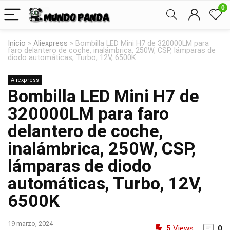
0
Inicio
»
Aliexpress
»
Bombilla LED Mini H7 de 320000LM para
faro delantero de coche, inalámbrica, 250W, CSP, lámparas de
diodo automáticas, Turbo, 12V, 6500K
Aliexpress
Bombilla LED Mini H7 de
320000LM para faro
delantero de coche,
inalámbrica, 250W, CSP,
lámparas de diodo
automáticas, Turbo, 12V,
6500K
19 marzo, 2024
5
Views
0