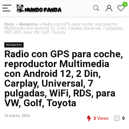
0
Inicio
»
Aliexpress
»
Radio con GPS para coche, reproductor
Multimedia con Android 12, 2 Din, Carplay, Universal, 7 pulgadas,
WiFi, RDS, para VW, Golf, Toyota
Aliexpress
Radio con GPS para coche,
reproductor Multimedia
con Android 12, 2 Din,
Carplay, Universal, 7
pulgadas, WiFi, RDS, para
VW, Golf, Toyota
22 marzo, 2024
3
Views
0