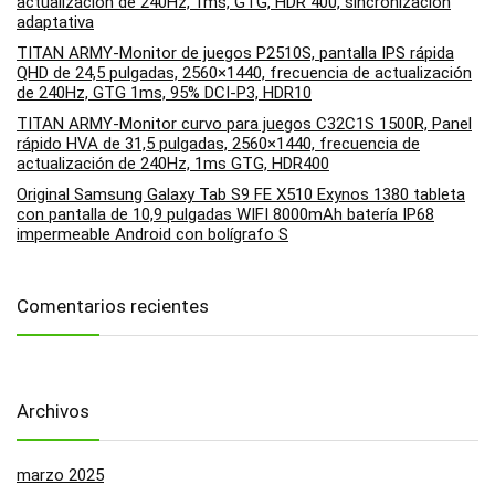
actualización de 240Hz, 1ms, GTG, HDR 400, sincronización
adaptativa
TITAN ARMY-Monitor de juegos P2510S, pantalla IPS rápida
QHD de 24,5 pulgadas, 2560×1440, frecuencia de actualización
de 240Hz, GTG 1ms, 95% DCI-P3, HDR10
TITAN ARMY-Monitor curvo para juegos C32C1S 1500R, Panel
rápido HVA de 31,5 pulgadas, 2560×1440, frecuencia de
actualización de 240Hz, 1ms GTG, HDR400
Original Samsung Galaxy Tab S9 FE X510 Exynos 1380 tableta
con pantalla de 10,9 pulgadas WIFI 8000mAh batería IP68
impermeable Android con bolígrafo S
Comentarios recientes
Archivos
marzo 2025