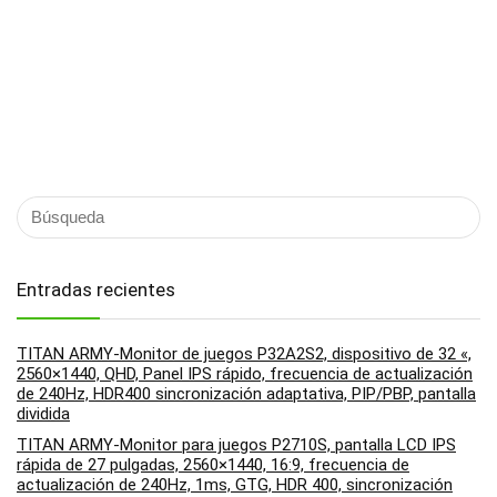
Entradas recientes
TITAN ARMY-Monitor de juegos P32A2S2, dispositivo de 32 «,
2560×1440, QHD, Panel IPS rápido, frecuencia de actualización
de 240Hz, HDR400 sincronización adaptativa, PIP/PBP, pantalla
dividida
TITAN ARMY-Monitor para juegos P2710S, pantalla LCD IPS
rápida de 27 pulgadas, 2560×1440, 16:9, frecuencia de
actualización de 240Hz, 1ms, GTG, HDR 400, sincronización