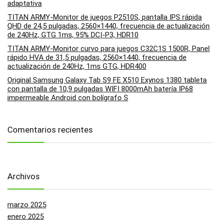
adaptativa
TITAN ARMY-Monitor de juegos P2510S, pantalla IPS rápida
QHD de 24,5 pulgadas, 2560×1440, frecuencia de actualización
de 240Hz, GTG 1ms, 95% DCI-P3, HDR10
TITAN ARMY-Monitor curvo para juegos C32C1S 1500R, Panel
rápido HVA de 31,5 pulgadas, 2560×1440, frecuencia de
actualización de 240Hz, 1ms GTG, HDR400
Original Samsung Galaxy Tab S9 FE X510 Exynos 1380 tableta
con pantalla de 10,9 pulgadas WIFI 8000mAh batería IP68
impermeable Android con bolígrafo S
Comentarios recientes
Archivos
marzo 2025
enero 2025