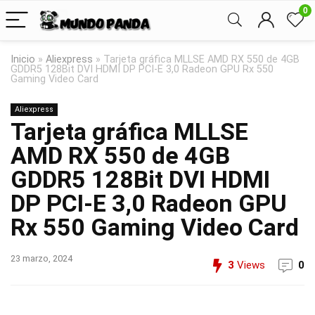
0
Inicio
»
Aliexpress
»
Tarjeta gráfica MLLSE AMD RX 550 de 4GB
GDDR5 128Bit DVI HDMI DP PCI-E 3,0 Radeon GPU Rx 550
Gaming Video Card
Aliexpress
Tarjeta gráfica MLLSE
AMD RX 550 de 4GB
GDDR5 128Bit DVI HDMI
DP PCI-E 3,0 Radeon GPU
Rx 550 Gaming Video Card
23 marzo, 2024
3
Views
0