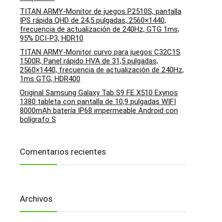
TITAN ARMY-Monitor de juegos P2510S, pantalla
IPS rápida QHD de 24,5 pulgadas, 2560×1440,
frecuencia de actualización de 240Hz, GTG 1ms,
95% DCI-P3, HDR10
TITAN ARMY-Monitor curvo para juegos C32C1S
1500R, Panel rápido HVA de 31,5 pulgadas,
2560×1440, frecuencia de actualización de 240Hz,
1ms GTG, HDR400
Original Samsung Galaxy Tab S9 FE X510 Exynos
1380 tableta con pantalla de 10,9 pulgadas WIFI
8000mAh batería IP68 impermeable Android con
bolígrafo S
Comentarios recientes
Archivos