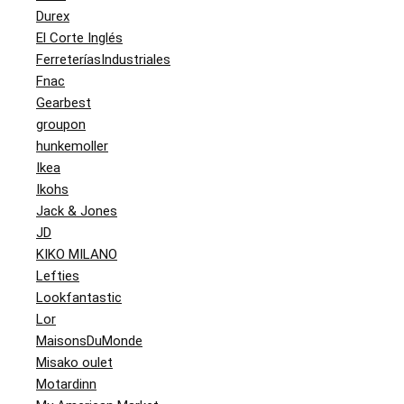
Durex
El Corte Inglés
FerreteríasIndustriales
Fnac
Gearbest
groupon
hunkemoller
Ikea
Ikohs
Jack & Jones
JD
KIKO MILANO
Lefties
Lookfantastic
Lor
MaisonsDuMonde
Misako oulet
Motardinn