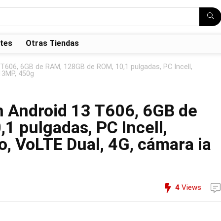
tes
Otras Tiendas
T606, 6GB de RAM, 128GB de ROM, 10,1 pulgadas, PC Incell,
13MP, 450g
n Android 13 T606, 6GB de
 pulgadas, PC Incell,
, VoLTE Dual, 4G, cámara ia
4
Views