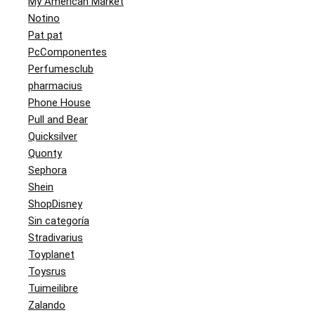
My American Market
Notino
Pat pat
PcComponentes
Perfumesclub
pharmacius
Phone House
Pull and Bear
Quicksilver
Quonty
Sephora
Shein
ShopDisney
Sin categoría
Stradivarius
Toyplanet
Toysrus
Tuimeilibre
Zalando