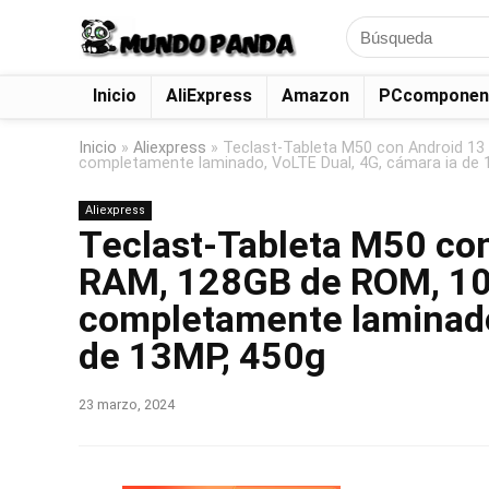
Search
for:
Inicio
AliExpress
Amazon
PCcomponen
Inicio
»
Aliexpress
»
Teclast-Tableta M50 con Android 13 
completamente laminado, VoLTE Dual, 4G, cámara ia de 
Aliexpress
Teclast-Tableta M50 co
RAM, 128GB de ROM, 10,1
completamente laminado
de 13MP, 450g
23 marzo, 2024