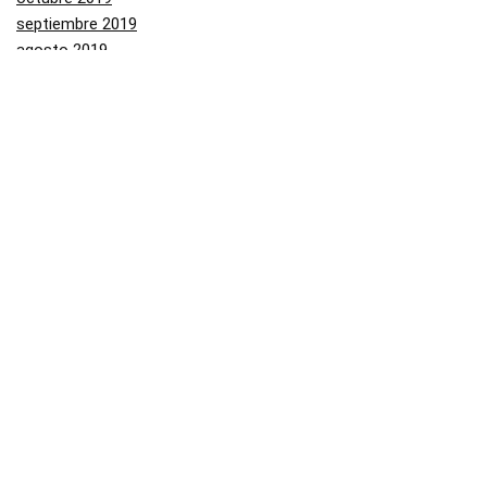
septiembre 2019
agosto 2019
julio 2019
junio 2019
mayo 2019
Categorías
Aliexpress
Amazon
Arenal
Asos
Banggood
Buenabuy
Carrefour
Converse
Dressinn