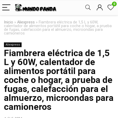
0
Inicio
»
Aliexpress
»
Fiambrera eléctrica de 1,5 L y 60W,
calentador de alimentos portátil para coche o hogar, a prueba
de fugas, calefacción para el almuerzo, microondas para
camioneros
Aliexpress
Fiambrera eléctrica de 1,5
L y 60W, calentador de
alimentos portátil para
coche o hogar, a prueba de
fugas, calefacción para el
almuerzo, microondas para
camioneros