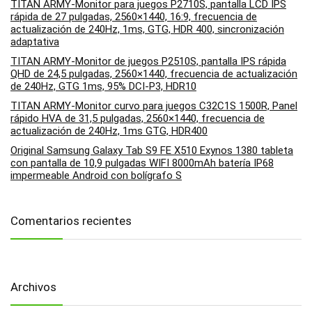
TITAN ARMY-Monitor para juegos P2710S, pantalla LCD IPS
rápida de 27 pulgadas, 2560×1440, 16:9, frecuencia de
actualización de 240Hz, 1ms, GTG, HDR 400, sincronización
adaptativa
TITAN ARMY-Monitor de juegos P2510S, pantalla IPS rápida
QHD de 24,5 pulgadas, 2560×1440, frecuencia de actualización
de 240Hz, GTG 1ms, 95% DCI-P3, HDR10
TITAN ARMY-Monitor curvo para juegos C32C1S 1500R, Panel
rápido HVA de 31,5 pulgadas, 2560×1440, frecuencia de
actualización de 240Hz, 1ms GTG, HDR400
Original Samsung Galaxy Tab S9 FE X510 Exynos 1380 tableta
con pantalla de 10,9 pulgadas WIFI 8000mAh batería IP68
impermeable Android con bolígrafo S
Comentarios recientes
Archivos