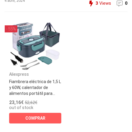
4 abril, 2024
3
Views
0
- 55%
Aliexpress
Fiambrera eléctrica de 1,5 L
y 60W, calentador de
alimentos portátil para...
23,16€
52,62€
out of stock
COMPRAR