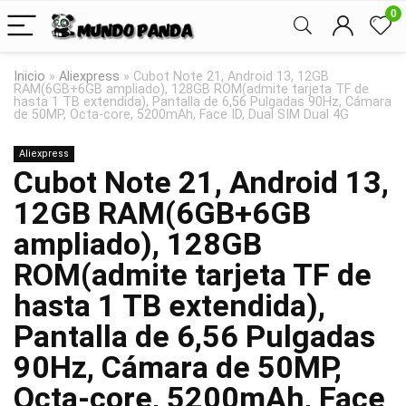
0
Inicio
»
Aliexpress
»
Cubot Note 21, Android 13, 12GB
RAM(6GB+6GB ampliado), 128GB ROM(admite tarjeta TF de
hasta 1 TB extendida), Pantalla de 6,56 Pulgadas 90Hz, Cámara
de 50MP, Octa-core, 5200mAh, Face ID, Dual SIM Dual 4G
Aliexpress
Cubot Note 21, Android 13,
12GB RAM(6GB+6GB
ampliado), 128GB
ROM(admite tarjeta TF de
hasta 1 TB extendida),
Pantalla de 6,56 Pulgadas
90Hz, Cámara de 50MP,
Octa-core, 5200mAh, Face