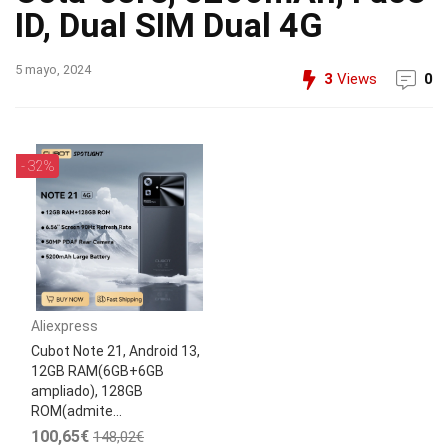
ID, Dual SIM Dual 4G
5 mayo, 2024
3
Views
0
- 32%
Aliexpress
Cubot Note 21, Android 13,
12GB RAM(6GB+6GB
ampliado), 128GB
ROM(admite...
100,65€
148,02€