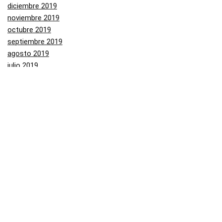
diciembre 2019
noviembre 2019
octubre 2019
septiembre 2019
agosto 2019
julio 2019
junio 2019
mayo 2019
Categorías
Aliexpress
Amazon
Arenal
Asos
Banggood
Buenabuy
Carrefour