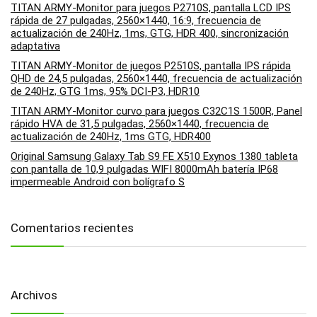
TITAN ARMY-Monitor para juegos P2710S, pantalla LCD IPS
rápida de 27 pulgadas, 2560×1440, 16:9, frecuencia de
actualización de 240Hz, 1ms, GTG, HDR 400, sincronización
adaptativa
TITAN ARMY-Monitor de juegos P2510S, pantalla IPS rápida
QHD de 24,5 pulgadas, 2560×1440, frecuencia de actualización
de 240Hz, GTG 1ms, 95% DCI-P3, HDR10
TITAN ARMY-Monitor curvo para juegos C32C1S 1500R, Panel
rápido HVA de 31,5 pulgadas, 2560×1440, frecuencia de
actualización de 240Hz, 1ms GTG, HDR400
Original Samsung Galaxy Tab S9 FE X510 Exynos 1380 tableta
con pantalla de 10,9 pulgadas WIFI 8000mAh batería IP68
impermeable Android con bolígrafo S
Comentarios recientes
Archivos