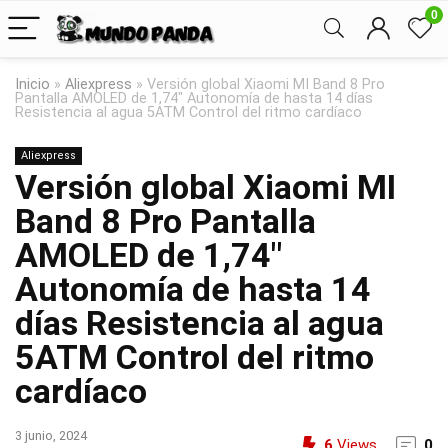
0
Inicio
»
Aliexpress
»
Versión global Xiaomi MI Band 8 Pro
Pantalla AMOLED de 1,74″ Autonomía de hasta 14 días
Resistencia al agua 5ATM Control del ritmo cardíaco
Aliexpress
Versión global Xiaomi MI
Band 8 Pro Pantalla
AMOLED de 1,74″
Autonomía de hasta 14
días Resistencia al agua
5ATM Control del ritmo
cardíaco
3 junio, 2024
6
Views
0