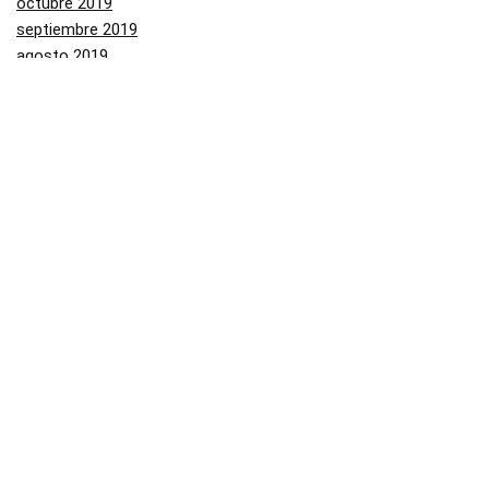
octubre 2019
septiembre 2019
agosto 2019
julio 2019
junio 2019
mayo 2019
Categorías
Aliexpress
Amazon
Arenal
Asos
Banggood
Buenabuy
Carrefour
Converse
Dressinn