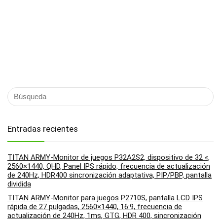
Entradas recientes
TITAN ARMY-Monitor de juegos P32A2S2, dispositivo de 32 «,
2560×1440, QHD, Panel IPS rápido, frecuencia de actualización
de 240Hz, HDR400 sincronización adaptativa, PIP/PBP, pantalla
dividida
TITAN ARMY-Monitor para juegos P2710S, pantalla LCD IPS
rápida de 27 pulgadas, 2560×1440, 16:9, frecuencia de
actualización de 240Hz, 1ms, GTG, HDR 400, sincronización