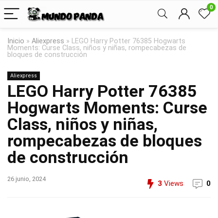
0
Inicio
»
Aliexpress
»
LEGO Harry Potter 76385 Hogwarts
Moments: Curse Class, niños y niñas, rompecabezas de
bloques de construcción
Aliexpress
LEGO Harry Potter 76385
Hogwarts Moments: Curse
Class, niños y niñas,
rompecabezas de bloques
de construcción
26 junio, 2024
3
Views
0