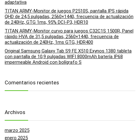
adaptativa
TITAN ARMY-Monitor de juegos P2510S, pantalla IPS rápida
QHD de 24,5 pulgadas, 2560×1440, frecuencia de actualización
de 240Hz, GTG 1ms, 95% DCI-P3, HDR10
TITAN ARMY-Monitor curvo para juegos C32C1S 1500R, Panel
rápido HVA de 31,5 pulgadas, 2560×1440, frecuencia de
actualización de 240Hz, 1ms GTG, HDR400
Original Samsung Galaxy Tab S9 FE X510 Exynos 1380 tableta
con pantalla de 10,9 pulgadas WIFI 8000mAh batería IP68
impermeable Android con bolígrafo S
Comentarios recientes
Archivos
marzo 2025
enero 2025