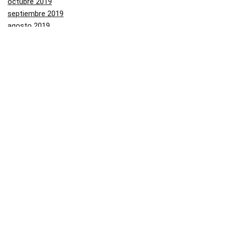
octubre 2019
septiembre 2019
agosto 2019
julio 2019
junio 2019
mayo 2019
Categorías
Aliexpress
Amazon
Arenal
Asos
Banggood
Buenabuy
Carrefour
Converse
Dressinn