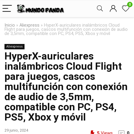
0
Inicio
»
Aliexpress
»
HyperX-auriculares inalámbricos Cloud
Flight para juegos, cascos multifunción con conexión de audio
de 3,5mm, compatible con PC, PS4, PS5, Xbox y móvil
Aliexpress
HyperX-auriculares
inalámbricos Cloud Flight
para juegos, cascos
multifunción con conexión
de audio de 3,5mm,
compatible con PC, PS4,
PS5, Xbox y móvil
29 junio, 2024
5
Views
0