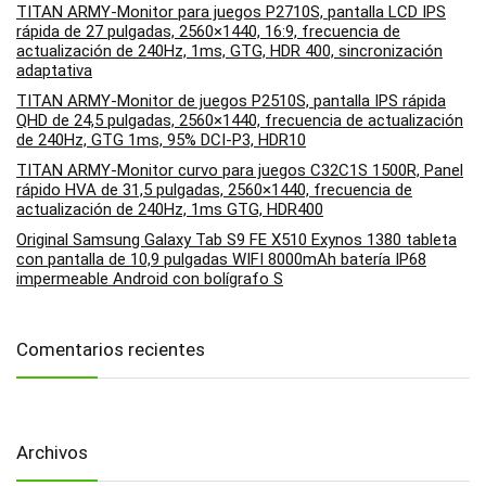
TITAN ARMY-Monitor para juegos P2710S, pantalla LCD IPS
rápida de 27 pulgadas, 2560×1440, 16:9, frecuencia de
actualización de 240Hz, 1ms, GTG, HDR 400, sincronización
adaptativa
TITAN ARMY-Monitor de juegos P2510S, pantalla IPS rápida
QHD de 24,5 pulgadas, 2560×1440, frecuencia de actualización
de 240Hz, GTG 1ms, 95% DCI-P3, HDR10
TITAN ARMY-Monitor curvo para juegos C32C1S 1500R, Panel
rápido HVA de 31,5 pulgadas, 2560×1440, frecuencia de
actualización de 240Hz, 1ms GTG, HDR400
Original Samsung Galaxy Tab S9 FE X510 Exynos 1380 tableta
con pantalla de 10,9 pulgadas WIFI 8000mAh batería IP68
impermeable Android con bolígrafo S
Comentarios recientes
Archivos