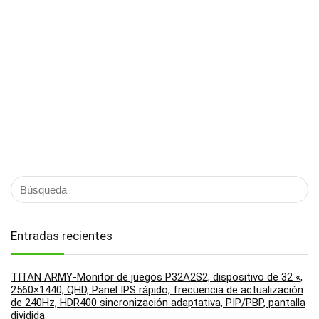
Entradas recientes
TITAN ARMY-Monitor de juegos P32A2S2, dispositivo de 32 «,
2560×1440, QHD, Panel IPS rápido, frecuencia de actualización
de 240Hz, HDR400 sincronización adaptativa, PIP/PBP, pantalla
dividida