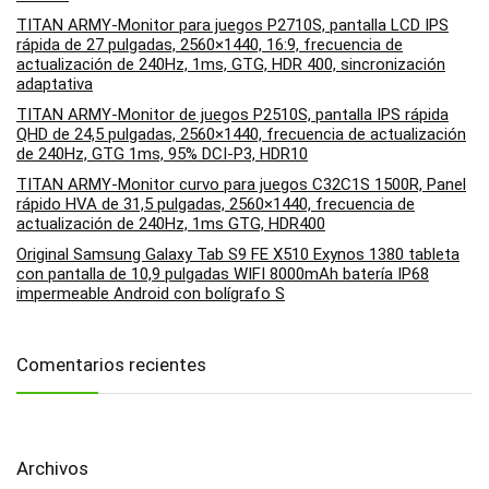
TITAN ARMY-Monitor para juegos P2710S, pantalla LCD IPS
rápida de 27 pulgadas, 2560×1440, 16:9, frecuencia de
actualización de 240Hz, 1ms, GTG, HDR 400, sincronización
adaptativa
TITAN ARMY-Monitor de juegos P2510S, pantalla IPS rápida
QHD de 24,5 pulgadas, 2560×1440, frecuencia de actualización
de 240Hz, GTG 1ms, 95% DCI-P3, HDR10
TITAN ARMY-Monitor curvo para juegos C32C1S 1500R, Panel
rápido HVA de 31,5 pulgadas, 2560×1440, frecuencia de
actualización de 240Hz, 1ms GTG, HDR400
Original Samsung Galaxy Tab S9 FE X510 Exynos 1380 tableta
con pantalla de 10,9 pulgadas WIFI 8000mAh batería IP68
impermeable Android con bolígrafo S
Comentarios recientes
Archivos