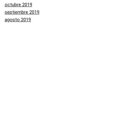
octubre 2019
septiembre 2019
agosto 2019
julio 2019
junio 2019
mayo 2019
Categorías
Aliexpress
Amazon
Arenal
Asos
Banggood
Buenabuy
Carrefour
Converse
Dressinn