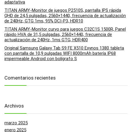
adaptativa
TITAN ARMY-Monitor de juegos P2510S, pantalla IPS rápida
QHD de 24,5 pulgadas, 2560×1440, frecuencia de actualización
de 240Hz, GTG 1ms, 95% DCI-P3, HDR10
TITAN ARMY-Monitor curvo para juegos C32C1S 1500R, Panel
rápido HVA de 31,5 pulgadas, 2560×1440, frecuencia de
actualización de 240Hz, 1ms GTG, HDR400
Original Samsung Galaxy Tab S9 FE X510 Exynos 1380 tableta
con pantalla de 10,9 pulgadas WIFI 8000mAh batería IP68
impermeable Android con bolígrafo S
Comentarios recientes
Archivos
marzo 2025
enero 2025