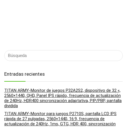
Entradas recientes
TITAN ARMY-Monitor de juegos P32A2S2, dispositivo de 32 «,
2560×1440, QHD, Panel IPS rápido, frecuencia de actualización
de 240Hz, HDR400 sincronización adaptativa, PIP/PBP, pantalla
dividida
TITAN ARMY-Monitor para juegos P2710S, pantalla LCD IPS
rápida de 27 pulgadas, 2560×1440, 16:9, frecuencia de
actualización de 240Hz, 1ms, GTG, HDR 400, sincronización