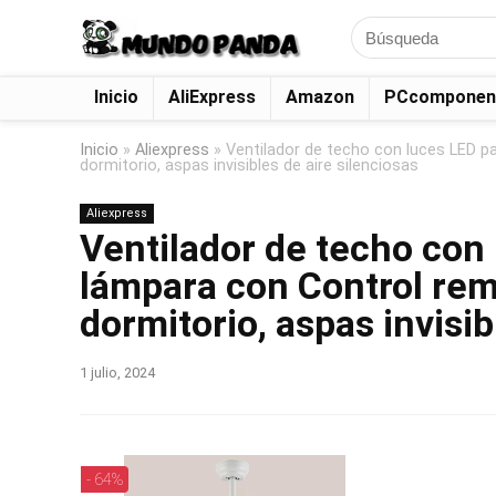
Search
for:
Inicio
AliExpress
Amazon
PCcomponen
Inicio
»
Aliexpress
»
Ventilador de techo con luces LED p
dormitorio, aspas invisibles de aire silenciosas
Aliexpress
Ventilador de techo con 
lámpara con Control rem
dormitorio, aspas invisib
1 julio, 2024
- 64%