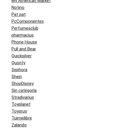
My American Market
Notino
Pat pat
PcComponentes
Perfumesclub
pharmacius
Phone House
Pull and Bear
Quicksilver
Quonty
Sephora
Shein
ShopDisney
Sin categoría
Stradivarius
Toyplanet
Toysrus
Tuimeilibre
Zalando