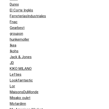
Durex
El Corte Inglés
FerreteríasIndustriales
Fnac
Gearbest
groupon
hunkemoller
Ikea
Ikohs
Jack & Jones
JD
KIKO MILANO
Lefties
Lookfantastic
Lor
MaisonsDuMonde
Misako oulet
Motardinn