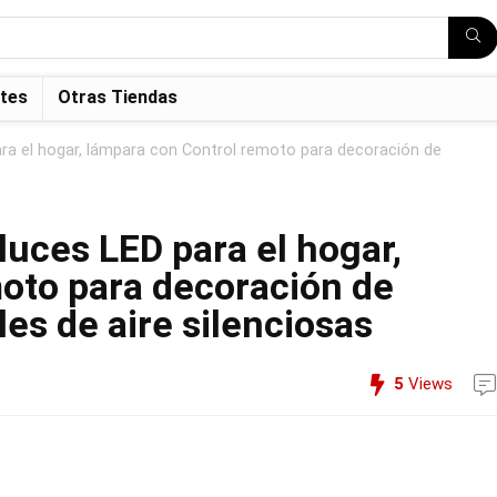
tes
Otras Tiendas
ara el hogar, lámpara con Control remoto para decoración de
luces LED para el hogar,
oto para decoración de
les de aire silenciosas
5
Views