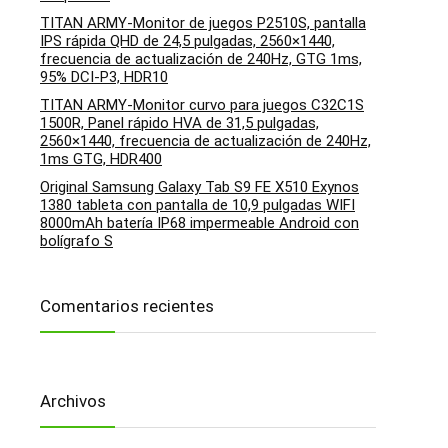
TITAN ARMY-Monitor de juegos P2510S, pantalla
IPS rápida QHD de 24,5 pulgadas, 2560×1440,
frecuencia de actualización de 240Hz, GTG 1ms,
95% DCI-P3, HDR10
TITAN ARMY-Monitor curvo para juegos C32C1S
1500R, Panel rápido HVA de 31,5 pulgadas,
2560×1440, frecuencia de actualización de 240Hz,
1ms GTG, HDR400
Original Samsung Galaxy Tab S9 FE X510 Exynos
1380 tableta con pantalla de 10,9 pulgadas WIFI
8000mAh batería IP68 impermeable Android con
bolígrafo S
Comentarios recientes
Archivos