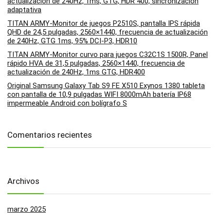
actualización de 240Hz, 1ms, GTG, HDR 400, sincronización
adaptativa
TITAN ARMY-Monitor de juegos P2510S, pantalla IPS rápida
QHD de 24,5 pulgadas, 2560×1440, frecuencia de actualización
de 240Hz, GTG 1ms, 95% DCI-P3, HDR10
TITAN ARMY-Monitor curvo para juegos C32C1S 1500R, Panel
rápido HVA de 31,5 pulgadas, 2560×1440, frecuencia de
actualización de 240Hz, 1ms GTG, HDR400
Original Samsung Galaxy Tab S9 FE X510 Exynos 1380 tableta
con pantalla de 10,9 pulgadas WIFI 8000mAh batería IP68
impermeable Android con bolígrafo S
Comentarios recientes
Archivos
marzo 2025