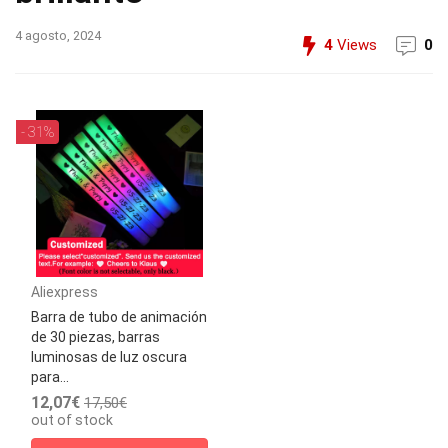
4 agosto, 2024
4
Views
0
- 31%
Aliexpress
Barra de tubo de animación
de 30 piezas, barras
luminosas de luz oscura
para...
12,07€
17,50€
out of stock