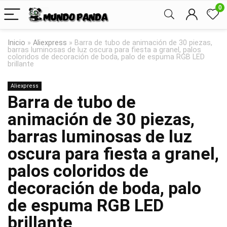
0
Inicio
»
Aliexpress
»
Barra de tubo de animación de 30 piezas,
barras luminosas de luz oscura para fiesta a granel, palos
coloridos de decoración de boda, palo de espuma RGB LED
brillante
Aliexpress
Barra de tubo de
animación de 30 piezas,
barras luminosas de luz
oscura para fiesta a granel,
palos coloridos de
decoración de boda, palo
de espuma RGB LED
brillante