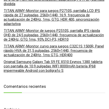
dividida
TITAN ARMY-Monitor para juegos P2710S, pantalla LCD IPS
rápida de 27 pulgadas, 2560×1440, 16:9, frecuencia de
actualización de 240Hz, 1ms, GTG, HDR 400, sincronización
adaptativa
TITAN ARMY-Monitor de juegos P2510S, pantalla IPS rápida
QHD de 24,5 pulgadas, 2560×1440, frecuencia de actualización
de 240Hz, GTG 1ms, 95% DCI-P3, HDR10
TITAN ARMY-Monitor curvo para juegos C32C1S 1500R, Panel
rápido HVA de 31,5 pulgadas, 2560×1440, frecuencia de
actualización de 240Hz, 1ms GTG, HDR400
Original Samsung Galaxy Tab S9 FE X510 Exynos 1380 tableta
con pantalla de 10,9 pulgadas WIFI 8000mAh batería IP68
impermeable Android con bolígrafo S
Comentarios recientes