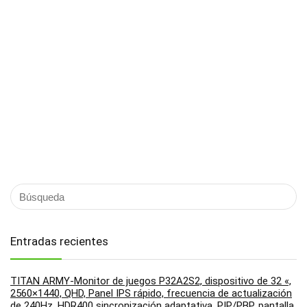
Entradas recientes
TITAN ARMY-Monitor de juegos P32A2S2, dispositivo de 32 «,
2560×1440, QHD, Panel IPS rápido, frecuencia de actualización
de 240Hz, HDR400 sincronización adaptativa, PIP/PBP, pantalla