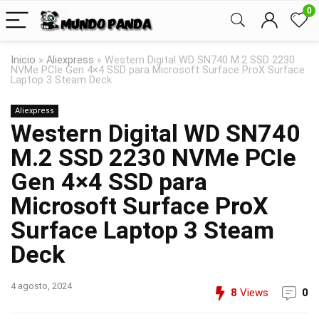
0
Inicio
»
Aliexpress
»
Western Digital WD SN740 M.2 SSD 2230
NVMe PCIe Gen 4×4 SSD para Microsoft Surface ProX Surface
Laptop 3 Steam Deck
Aliexpress
Western Digital WD SN740
M.2 SSD 2230 NVMe PCIe
Gen 4×4 SSD para
Microsoft Surface ProX
Surface Laptop 3 Steam
Deck
4 agosto, 2024
8
Views
0