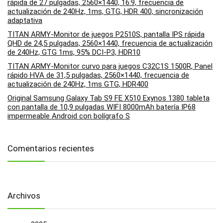
rápida de 27 pulgadas, 2560×1440, 16:9, frecuencia de
actualización de 240Hz, 1ms, GTG, HDR 400, sincronización
adaptativa
TITAN ARMY-Monitor de juegos P2510S, pantalla IPS rápida
QHD de 24,5 pulgadas, 2560×1440, frecuencia de actualización
de 240Hz, GTG 1ms, 95% DCI-P3, HDR10
TITAN ARMY-Monitor curvo para juegos C32C1S 1500R, Panel
rápido HVA de 31,5 pulgadas, 2560×1440, frecuencia de
actualización de 240Hz, 1ms GTG, HDR400
Original Samsung Galaxy Tab S9 FE X510 Exynos 1380 tableta
con pantalla de 10,9 pulgadas WIFI 8000mAh batería IP68
impermeable Android con bolígrafo S
Comentarios recientes
Archivos