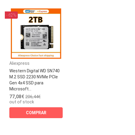
- 62%
Aliexpress
Western Digital WD SN740
M.2 SSD 2230 NVMe PCIe
Gen 4x4 SSD para
Microsoft...
77,08€
206,44€
out of stock
COMPRAR