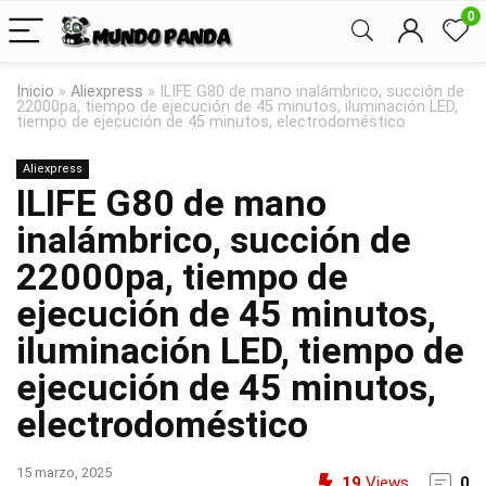
0
Inicio
»
Aliexpress
»
ILIFE G80 de mano inalámbrico, succión de
22000pa, tiempo de ejecución de 45 minutos, iluminación LED,
tiempo de ejecución de 45 minutos, electrodoméstico
Aliexpress
ILIFE G80 de mano
inalámbrico, succión de
22000pa, tiempo de
ejecución de 45 minutos,
iluminación LED, tiempo de
ejecución de 45 minutos,
electrodoméstico
15 marzo, 2025
19
Views
0