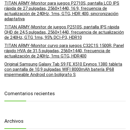
TITAN ARMY-Monitor para juegos P2710S, pantalla LCD IPS
rápida de 27 pulgadas, 2560×1440, 16:9, frecuencia de
actualización de 240Hz, 1ms, GTG, HDR 400, sincronización
adaptativa
TITAN ARMY-Monitor de juegos P2510S, pantalla IPS rápida
QHD de 24,5 pulgadas, 2560×1440, frecuencia de actualización
de 240Hz, GTG 1ms, 95% DCI-P3, HDR10
TITAN ARMY-Monitor curvo para juegos C32C1S 1500R, Panel
rápido HVA de 31,5 pulgadas, 2560×1440, frecuencia de
actualización de 240Hz, 1ms GTG, HDR400
Original Samsung Galaxy Tab S9 FE X510 Exynos 1380 tableta
con pantalla de 10,9 pulgadas WIFI 8000mAh batería IP68
impermeable Android con bolígrafo S
Comentarios recientes
Archivos