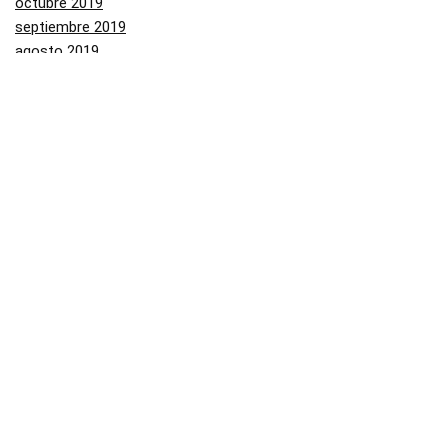
octubre 2019
septiembre 2019
agosto 2019
julio 2019
junio 2019
mayo 2019
Categorías
Aliexpress
Amazon
Arenal
Asos
Banggood
Buenabuy
Carrefour
Converse
Dressinn