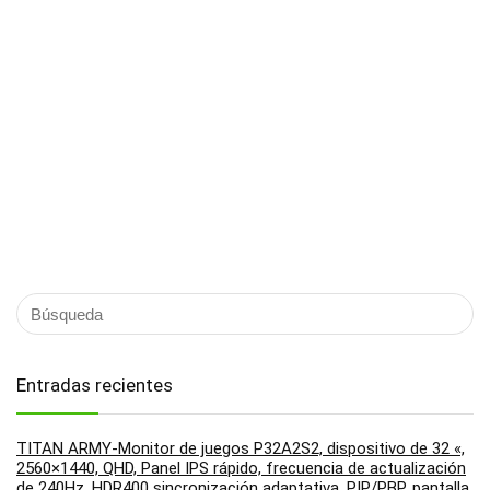
Entradas recientes
TITAN ARMY-Monitor de juegos P32A2S2, dispositivo de 32 «,
2560×1440, QHD, Panel IPS rápido, frecuencia de actualización
de 240Hz, HDR400 sincronización adaptativa, PIP/PBP, pantalla