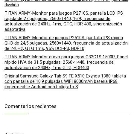
dividida
TITAN ARMY-Monitor para juegos P2710S, pantalla LCD IPS
rápida de 27 pulgadas, 2560×1440, 16:9, frecuencia de
actualización de 240Hz, 1ms, GTG, HDR 400, sincronización
adaptativa
TITAN ARMY-Monitor de juegos P2510S, pantalla IPS rápida
QHD de 24,5 pulgadas, 2560×1440, frecuencia de actualización
de 240Hz, GTG 1ms, 95% DCI-P3, HDR10
TITAN ARMY-Monitor curvo para juegos C32C1S 1500R, Panel
rápido HVA de 31,5 pulgadas, 2560×1440, frecuencia de
actualización de 240Hz, 1ms GTG, HDR400
Original Samsung Galaxy Tab S9 FE X510 Exynos 1380 tableta
con pantalla de 10,9 pulgadas WIFI 8000mAh batería IP68
impermeable Android con bolígrafo S
Comentarios recientes