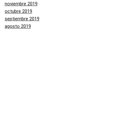
noviembre 2019
octubre 2019
septiembre 2019
agosto 2019
julio 2019
junio 2019
mayo 2019
Categorías
Aliexpress
Amazon
Arenal
Asos
Banggood
Buenabuy
Carrefour
Converse