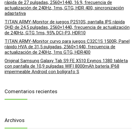
rápida de 27 pulgadas, 2560×1440, 16:9, frecuencia de
actualización de 240Hz, 1ms, GTG, HDR 400, sincronización
adaptativa
TITAN ARMY-Monitor de juegos P2510S, pantalla IPS rápida
QHD de 24,5 pulgadas, 2560×1440, frecuencia de actualización
de 240Hz, GTG 1ms, 95% DCI-P3, HDR10
TITAN ARMY-Monitor curvo para juegos C32C1S 1500R, Panel
rápido HVA de 31,5 pulgadas, 2560×1440, frecuencia de
actualización de 240Hz, 1ms GTG, HDR400
Original Samsung Galaxy Tab S9 FE X510 Exynos 1380 tableta
con pantalla de 10,9 pulgadas WIFI 8000mAh batería IP68
impermeable Android con bolígrafo S
Comentarios recientes
Archivos