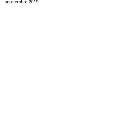
septiembre 2019
agosto 2019
julio 2019
junio 2019
mayo 2019
Categorías
Aliexpress
Amazon
Arenal
Asos
Banggood
Buenabuy
Carrefour
Converse
Dressinn
Druni