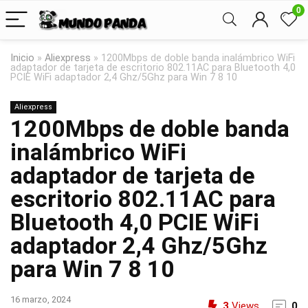
0
Inicio
»
Aliexpress
»
1200Mbps de doble banda inalámbrico WiFi
adaptador de tarjeta de escritorio 802.11AC para Bluetooth 4,0
PCIE WiFi adaptador 2,4 Ghz/5Ghz para Win 7 8 10
Aliexpress
1200Mbps de doble banda
inalámbrico WiFi
adaptador de tarjeta de
escritorio 802.11AC para
Bluetooth 4,0 PCIE WiFi
adaptador 2,4 Ghz/5Ghz
para Win 7 8 10
16 marzo, 2024
3
Views
0