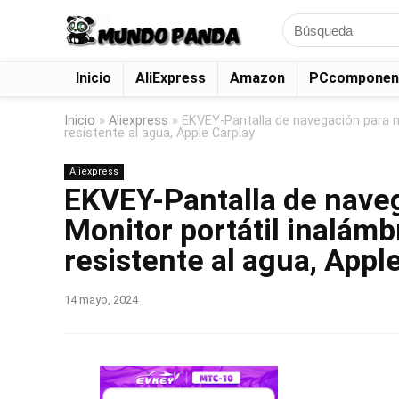
Search
for:
Inicio
AliExpress
Amazon
PCcomponen
Inicio
»
Aliexpress
»
EKVEY-Pantalla de navegación para m
resistente al agua, Apple Carplay
Aliexpress
EKVEY-Pantalla de naveg
Monitor portátil inalámb
resistente al agua, Appl
14 mayo, 2024