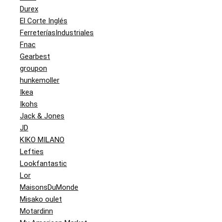
Durex
El Corte Inglés
FerreteríasIndustriales
Fnac
Gearbest
groupon
hunkemoller
Ikea
Ikohs
Jack & Jones
JD
KIKO MILANO
Lefties
Lookfantastic
Lor
MaisonsDuMonde
Misako oulet
Motardinn