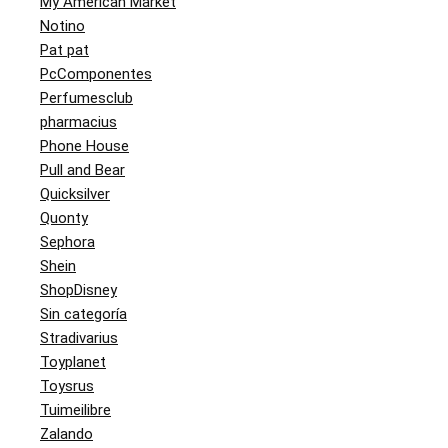
My American Market
Notino
Pat pat
PcComponentes
Perfumesclub
pharmacius
Phone House
Pull and Bear
Quicksilver
Quonty
Sephora
Shein
ShopDisney
Sin categoría
Stradivarius
Toyplanet
Toysrus
Tuimeilibre
Zalando