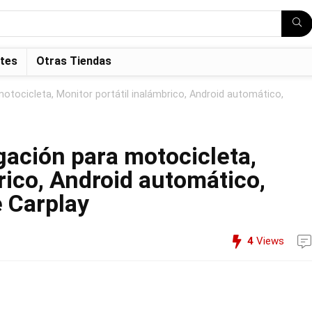
tes
Otras Tiendas
otocicleta, Monitor portátil inalámbrico, Android automático,
ación para motocicleta,
rico, Android automático,
e Carplay
4
Views