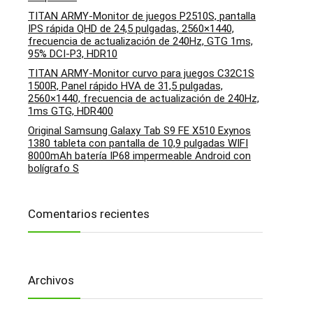
TITAN ARMY-Monitor de juegos P2510S, pantalla
IPS rápida QHD de 24,5 pulgadas, 2560×1440,
frecuencia de actualización de 240Hz, GTG 1ms,
95% DCI-P3, HDR10
TITAN ARMY-Monitor curvo para juegos C32C1S
1500R, Panel rápido HVA de 31,5 pulgadas,
2560×1440, frecuencia de actualización de 240Hz,
1ms GTG, HDR400
Original Samsung Galaxy Tab S9 FE X510 Exynos
1380 tableta con pantalla de 10,9 pulgadas WIFI
8000mAh batería IP68 impermeable Android con
bolígrafo S
Comentarios recientes
Archivos