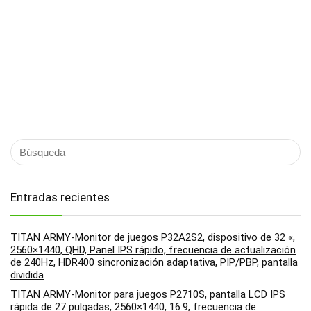
Entradas recientes
TITAN ARMY-Monitor de juegos P32A2S2, dispositivo de 32 «,
2560×1440, QHD, Panel IPS rápido, frecuencia de actualización
de 240Hz, HDR400 sincronización adaptativa, PIP/PBP, pantalla
dividida
TITAN ARMY-Monitor para juegos P2710S, pantalla LCD IPS
rápida de 27 pulgadas, 2560×1440, 16:9, frecuencia de