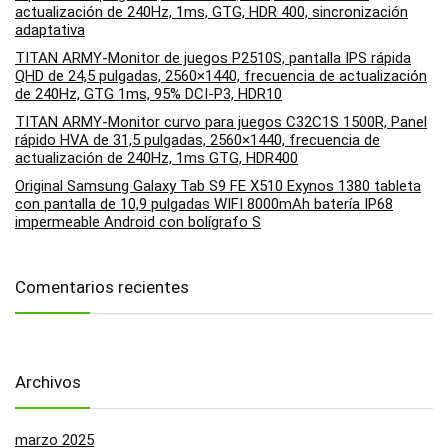
actualización de 240Hz, 1ms, GTG, HDR 400, sincronización
adaptativa
TITAN ARMY-Monitor de juegos P2510S, pantalla IPS rápida
QHD de 24,5 pulgadas, 2560×1440, frecuencia de actualización
de 240Hz, GTG 1ms, 95% DCI-P3, HDR10
TITAN ARMY-Monitor curvo para juegos C32C1S 1500R, Panel
rápido HVA de 31,5 pulgadas, 2560×1440, frecuencia de
actualización de 240Hz, 1ms GTG, HDR400
Original Samsung Galaxy Tab S9 FE X510 Exynos 1380 tableta
con pantalla de 10,9 pulgadas WIFI 8000mAh batería IP68
impermeable Android con bolígrafo S
Comentarios recientes
Archivos
marzo 2025