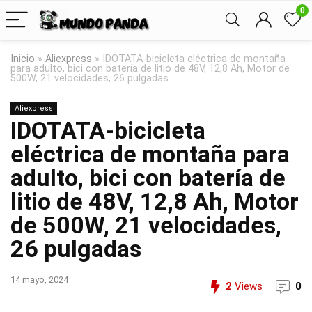
0
Inicio
»
Aliexpress
»
IDOTATA-bicicleta eléctrica de montaña
para adulto, bici con batería de litio de 48V, 12,8 Ah, Motor de
500W, 21 velocidades, 26 pulgadas
Aliexpress
IDOTATA-bicicleta
eléctrica de montaña para
adulto, bici con batería de
litio de 48V, 12,8 Ah, Motor
de 500W, 21 velocidades,
26 pulgadas
14 mayo, 2024
2
Views
0